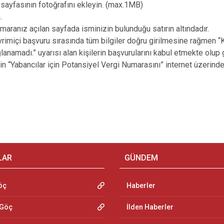
sayfasının fotoğrafını ekleyin. (max.1MB)
.
aranız açılan sayfada isminizin bulunduğu satırın altındadır.
vrimiçi başvuru sırasında tüm bilgiler doğru girilmesine rağmen “
ğlanamadı.” uyarısı alan kişilerin başvurularını kabul etmekte olu
n “Yabancılar için Potansiyel Vergi Numarasını” internet üzerinde
LAR
GÜNDEM
öç
Haberler
 Göç
İlden Haberler