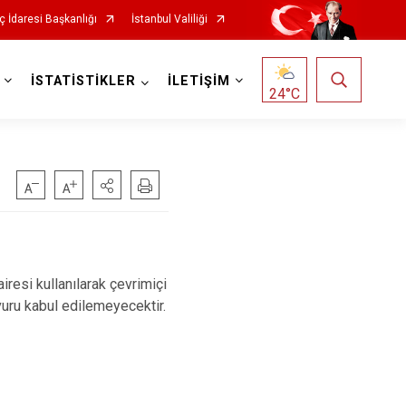
ç İdaresi Başkanlığı
İstanbul Valiliği
İSTATİSTİKLER
İLETİŞİM
24
°C
iresi kullanılarak çevrimiçi
vuru kabul edilemeyecektir.