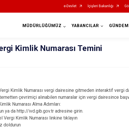
e-Devlet
İçişleri Bakanlığı
Gö
MÜDÜRLÜĞÜMÜZ
YABANCILAR
GÜNDEM
İl Göç İdaresi Müdürlükleri
ergi Kimlik Numarası Temini
Vergi Kimlik Numarası vergi dairesine gitmeden interaktif vergi da
ternetten çevrimiçi alınabilen numaralar için vergi dairesince baş
 Kimlik Numarası Alma Adımları:
 ya da http://ivd.gib.gov.tr adresine girin.
el Vergi Kimlik Numarası linkine tıklayın
iz doldurun