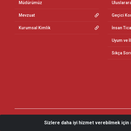
Müdürümüz
Uluslarar
Mevzuat
Geçici K
Kurumsal Kimlik
İnsan Tic
Uyum ve İ
Sıkça Sor
Sizlere daha iyi hizmet verebilmek için
© 2026 İstanbul İl Göç İdaresi Müdürlüğü