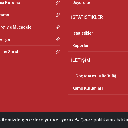
ası Koruma
Duyurular
oruma
İSTATİSTİKLER
aretiyle Mücadele
İstatistikler
letişim
Raporlar
ulan Sorular
İLETİŞİM
İl Göç İdaresi Müdürlüğü
Kamu Kurumları
 sitemizde çerezlere yer veriyoruz
🍪 Çerez politikamız hakkı