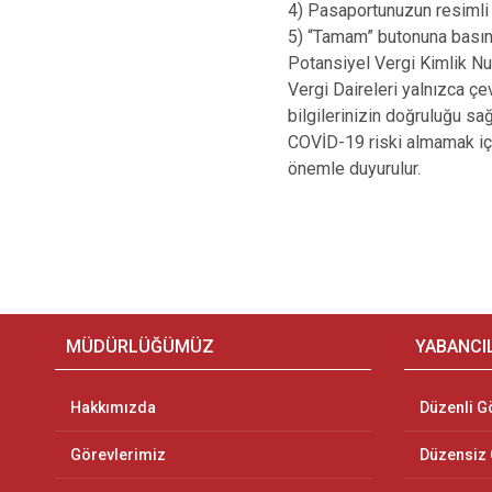
4) Pasaportunuzun resimli 
5) “Tamam” butonuna basın
Potansiyel Vergi Kimlik Num
Vergi Daireleri yalnızca çe
bilgilerinizin doğruluğu sa
COVİD-19 riski almamak içi
önemle duyurulur.
MÜDÜRLÜĞÜMÜZ
YABANCI
Hakkımızda
Düzenli G
Görevlerimiz
Düzensiz