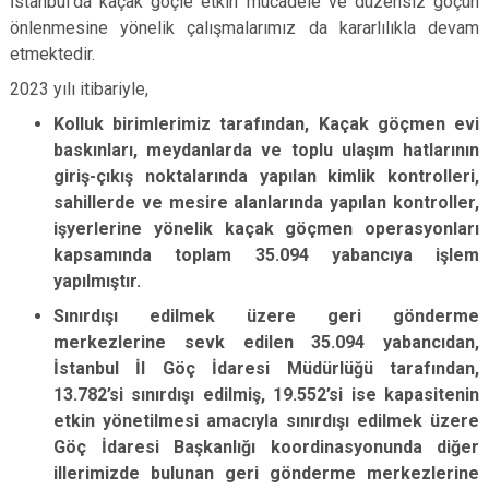
İstanbul’da kaçak göçle etkin mücadele ve düzensiz göçün
önlenmesine yönelik çalışmalarımız da kararlılıkla devam
etmektedir.
2023 yılı itibariyle,
Kolluk birimlerimiz tarafından, Kaçak göçmen evi
baskınları, meydanlarda ve toplu ulaşım hatlarının
giriş-çıkış noktalarında yapılan kimlik kontrolleri,
sahillerde ve mesire alanlarında yapılan kontroller,
işyerlerine yönelik kaçak göçmen operasyonları
kapsamında toplam 35.094 yabancıya işlem
yapılmıştır.
Sınırdışı edilmek üzere geri gönderme
merkezlerine sevk edilen 35.094 yabancıdan,
İstanbul İl Göç İdaresi Müdürlüğü tarafından,
13.782’si sınırdışı edilmiş, 19.552’si ise kapasitenin
etkin yönetilmesi amacıyla sınırdışı edilmek üzere
Göç İdaresi Başkanlığı koordinasyonunda diğer
illerimizde bulunan geri gönderme merkezlerine