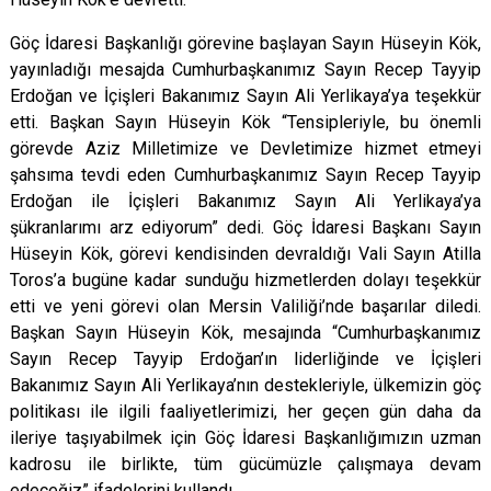
Göç İdaresi Başkanlığı görevine başlayan Sayın Hüseyin Kök,
yayınladığı mesajda Cumhurbaşkanımız Sayın Recep Tayyip
Erdoğan ve İçişleri Bakanımız Sayın Ali Yerlikaya’ya teşekkür
etti. Başkan Sayın Hüseyin Kök “Tensipleriyle, bu önemli
görevde Aziz Milletimize ve Devletimize hizmet etmeyi
şahsıma tevdi eden Cumhurbaşkanımız Sayın Recep Tayyip
Erdoğan ile İçişleri Bakanımız Sayın Ali Yerlikaya’ya
şükranlarımı arz ediyorum” dedi. Göç İdaresi Başkanı Sayın
Hüseyin Kök, görevi kendisinden devraldığı Vali Sayın Atilla
Toros’a bugüne kadar sunduğu hizmetlerden dolayı teşekkür
etti ve yeni görevi olan Mersin Valiliği’nde başarılar diledi.
Başkan Sayın Hüseyin Kök, mesajında “Cumhurbaşkanımız
Sayın Recep Tayyip Erdoğan’ın liderliğinde ve İçişleri
Bakanımız Sayın Ali Yerlikaya’nın destekleriyle, ülkemizin göç
politikası ile ilgili faaliyetlerimizi, her geçen gün daha da
ileriye taşıyabilmek için Göç İdaresi Başkanlığımızın uzman
kadrosu ile birlikte, tüm gücümüzle çalışmaya devam
edeceğiz” ifadelerini kullandı.